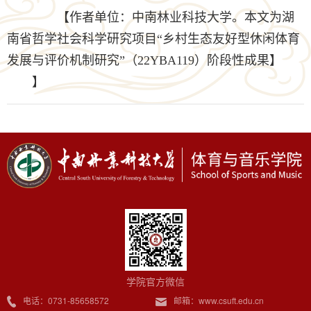
【作者单位：中南林业科技大学。本文为湖
南省哲学社会科学研究项目“乡村生态友好型休闲体育
发展与评价机制研究”（22YBA119）阶段性成果】
】
学院官方微信
电话：0731-85658572
邮箱：www.csuft.edu.cn