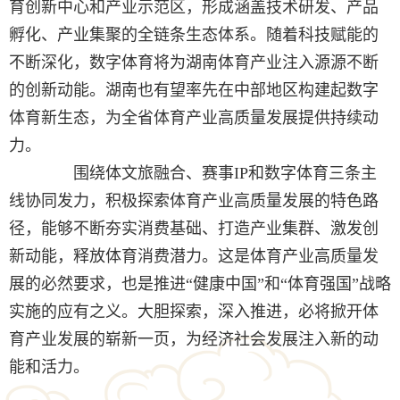
育创新中心和产业示范区，形成涵盖技术研发、产品
孵化、产业集聚的全链条生态体系。随着科技赋能的
不断深化，数字体育将为湖南体育产业注入源源不断
的创新动能。湖南也有望率先在中部地区构建起数字
体育新生态，为全省体育产业高质量发展提供持续动
力。
围绕体文旅融合、赛事IP和数字体育三条主
线协同发力，积极探索体育产业高质量发展的特色路
径，能够不断夯实消费基础、打造产业集群、激发创
新动能，释放体育消费潜力。这是体育产业高质量发
展的必然要求，也是推进“健康中国”和“体育强国”战略
实施的应有之义。大胆探索，深入推进，必将掀开体
育产业发展的崭新一页，为经济社会发展注入新的动
能和活力。