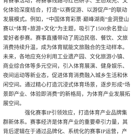
育赛事活动，将赛事线路与红色研学、生态观光、文
化体验深度结合，打造“以赛促游、以游促产”的联动
发展模式。例如，“中国体育彩票·巅峰湖南”金洞登山
赛以“体育+旅游+文化”为主题，吸引了1500余名登山
爱好者参赛。赛事直播带动了周边民宿、餐饮、文旅
消费持续升温，成为体育赋能文旅融合的生动样本。
未来，各地应充分利用工业遗产园、文化旅游小镇、
商业综合体等多元空间，引入体育展演、健身娱乐、
夜间运动等新业态，促进体育消费融入城乡生活和休
闲空间。通过精心打造沉浸式体育场景，逐步形成“场
景即产业、体验即消费”的新格局，为体育产业发展拓
展空间。
强化赛事IP引领效应，打造体育产业品牌集
群新体系。赛事经济是体育产业的重要牵引力量，其
背后逻辑在于通过品牌化、系统化的赛事IP运营，产