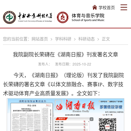
学校首页
您的当前位置：
网站首页
>
学科科研
>
科研动态
>
正文
我院副院长荣礴在《湖南日报》刊发署名文章
发布人：
发布日期：2025-10-22
今天，《湖南日报》（理论版）刊发了我院副院
长荣礴的署名文章《以体文旅融合、赛事IP、数字技
术驱动体育产业高质量发展》。全文如下：