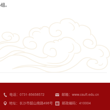
小组。
电话：0731-85658572
邮箱：www.csuft.edu.cn
地址：长沙市韶山南路498号
邮政编码：410004