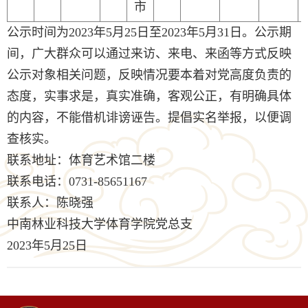
市
公示时间为2023年5月25日至2023年5月31日。公示期
间，广大群众可以通过来访、来电、来函等方式反映
公示对象相关问题，反映情况要本着对党高度负责的
态度，实事求是，真实准确，客观公正，有明确具体
的内容，不能借机诽谤诬告。提倡实名举报，以便调
查核实。
联系地址：体育艺术馆二楼
联系电话：0731-85651167
联系人：陈晓强
中南林业科技大学体育学院党总支
2023年5月25日