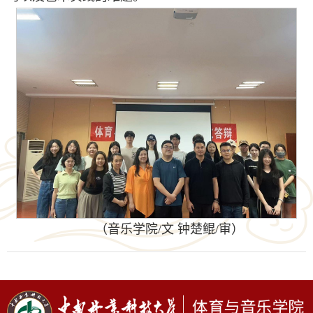
（音乐学院/文 钟楚鲲/审）